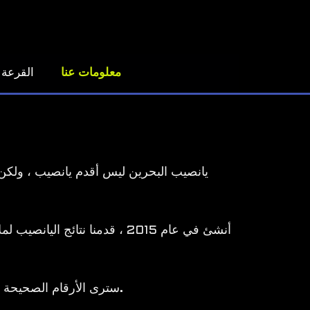
معلومات عنا
القرعة 
يانصيب البحرين ليس أقدم يانصيب ، ولكن ل
أنشئ في عام 2015 ، قدمنا نتائ
نتائج اليانصيب لدينا دقيقة وحديثة ، لذلك يمكنك التأكد من أنك عندما تزور موقع Bahrainpools.com ، سترى الأرقام الصحيحة الفائزة.