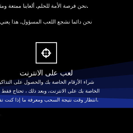
نحن فرصة الأمة للحلم. ألعابنا ممتعة ومثيرة ، ويجب أن تظل كذلك دائمًا. لهذا السبب فإن رفاهية اللاعب ومستوى عالٍ وأمانة في الحمض النووي لدينا.
نحن دائما نشجع اللعب المسؤول. هذا يعني أننا
لعب على الانترنت
شراء الأرقام الخاصة بك والحصول على التذاكر
الخاصة بك على الانترنت. وبعد ذلك ، تحتاج فقط 
انتظار وقت نتيجة السحب ومعرفة ما إذا كنت تفوز.
.